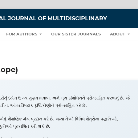
L JOURNAL OF MULTIDISCIPLINARY
FOR AUTHORS
OUR SISTER JOURNALS
ABOUT
Scope)
ીનું ધ્યેય ઉચ્ચ ગુણવત્તાવાળા અને મૂળ સંશોધનને પ્રોત્સાહિત કરવાનું છે, જે
વીન, આંતરવિષયક દૃષ્ટિકોણોને પ્રોત્સાહિત કરે છે.
ં શૈક્ષણિક મંચ પ્રદાન કરે છે, જ્યાં તેઓ વિવિધ ક્ષેત્રોના પદ્ધતિઓ,
કૃતિઓ પ્રકાશિત કરી શકે છે.