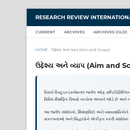
RESEARCH REVIEW INTERNATIONA
CURRENT
ARCHIVES
ARCHIVES (OLD)
HOME
/
ઉદ્દેશ્ય અને વ્યાપ (Aim and Scope)
ઉદ્દેશ્ય અને વ્યાપ (Aim and 
રિસર્ચ રિવ્યુ ઇન્ટરનેશનલ જર્નલ ઓફ મલ્ટિડિસિપ્લિનર
વિવિધ શૈક્ષણિક વિષયો વચ્ચેના અંતરને જોડે છે અને ન
આ જર્નલ સંશોધકો, શિક્ષણવિદો અને વ્યાવસાયિકોને એવુ
સંકલ્પનાઓ અને સિદ્ધાંતોને એકીકૃત કરતી સંશોધન 