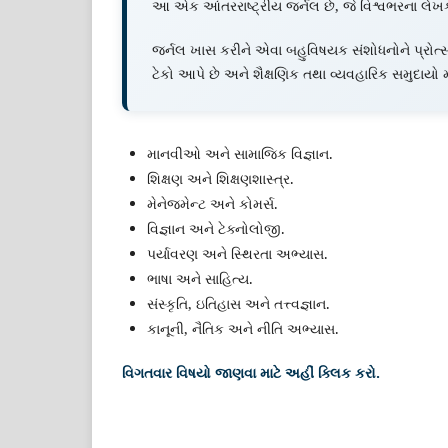
આ એક આંતરરાષ્ટ્રીય જર્નલ છે, જે વિશ્વભરના લેખકો
જર્નલ ખાસ કરીને એવા બહુવિષયક સંશોધનોને પ્રોત્સા
ટેકો આપે છે અને શૈક્ષણિક તથા વ્યવહારિક સમુદાયો મા
માનવીઓ અને સામાજિક વિજ્ઞાન.
શિક્ષણ અને શિક્ષણશાસ્ત્ર.
મેનેજમેન્ટ અને કોમર્સ.
વિજ્ઞાન અને ટેક્નોલોજી.
પર્યાવરણ અને સ્થિરતા અભ્યાસ.
ભાષા અને સાહિત્ય.
સંસ્કૃતિ, ઇતિહાસ અને તત્ત્વજ્ઞાન.
કાનૂની, નૈતિક અને નીતિ અભ્યાસ.
વિગતવાર વિષયો જાણવા માટે અહીં ક્લિક કરો.