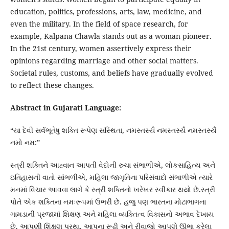
education, politics, professions, arts, law, medicine, and
even the military. In the field of space research, for
example, Kalpana Chawla stands out as a woman pioneer.
In the 21st century, women assertively express their
opinions regarding marriage and other social matters.
Societal rules, customs, and beliefs have gradually evolved
to reflect these changes.
Abstract in Gujarati Language:
“યા દેવી સર્વભૂતેષુ શક્તિ રૂપેણ સંસ્થિતા, નમસ્તસ્યૈ નમસ્તસ્યૈ નમસ્તસ્યૈ
નમો નમ:”
સ્ત્રી શક્તિને આહ્વાન આપતી વેદોની રુચા સંભાળીએ, લોકસાહિત્ય અને
ઇતિહાસની વાતો સાંભળીએ, મહિલા જાગૃતિના પરિસંવાદો સંભાળીએ ત્યારે
મનમાં વિચાર આવવા લાગે કે સ્ત્રી શક્તિનો ખરેખર સ્વીકાર થયો છે.સ્ત્રી
પોતે એક શક્તિના નમઃરૂપમાં ઉભરી છે. હજુ પણ ભારતના મોટાભાગના
ગામડાની પ્રજામાં શિક્ષણ અને મહિલા વ્યક્તિત્વ વિકાસનો અભાવ દેખાય
છે. આપણી શિક્ષણ પ્રથા, આપના રૂઢી અને રીવાજો આપણે ઊભા કરેલા