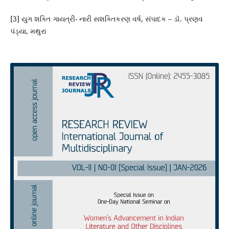
[3] યુગ શક્તિ ગાયત્રી- નારી સશક્તિકરણ વર્ષ, સંપાદક – ડૉ. પ્રણવ
પંડ્યા, મથુરા