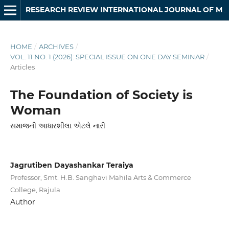
RESEARCH REVIEW INTERNATIONAL JOURNAL OF MULTIDISCIPLINARY
HOME
/
ARCHIVES
/
VOL. 11 NO. 1 (2026): SPECIAL ISSUE ON ONE DAY SEMINAR
/
Articles
The Foundation of Society is
Woman
સમાજની આધારશીલા એટલે નારી
Jagrutiben Dayashankar Teraiya
Professor, Smt. H.B. Sanghavi Mahila Arts & Commerce
College, Rajula
Author