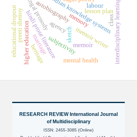
pingal prosody
indian knowledge systems
interdisciplinary learning
autobiography
labour
educational dropout
preeti shenoy
lesson plan
hindi prose literature
memory
class
agency
higher education
memoir writer
sketch
marriage
subjectivity
memoir
heritage
mental health
RESEARCH REVIEW International Journal
of Multidisciplinary
ISSN: 2455-3085 (Online)