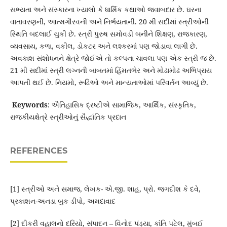
સભ્યતા અને સંસ્કારના ખ્યાલો કે ધાર્મિક કથાઓ જવાબદાર છે. ઘરના
વાતાવરણની, આત્મગૌરવની અને નિર્ભયતાની. 20 મી સદીમાં સ્ત્રીઓની
સ્થિતિ બદલાઈ ચુકી છે. સ્ત્રી પુરુષ સમોવડી બનીને શિક્ષણ, રાજકારણ,
વ્યવસાય, કળા, વકીલ, ડોકટર અને લશ્કરમાં પણ જોડાવા લાગી છે.
અવકાશ સંશોધનને ક્ષેત્રે જોઈએ તો કલ્પના ચાવલા પણ એક સ્ત્રી જ છે.
21 મી સદીમાં સ્ત્રી લગ્નની બાબતમાં હિંમતભેર અને મોઢામોઢ અભિપ્રાય
આપતી થઈ છે. નિયમો, રૂઢિઓ અને માન્યતાઓમાં પરિવર્તન આવ્યું છે.
Keywords
: ઐતિહાસિક દ્રષ્ટીએ સામાજિક, આર્થિક, સંસ્કૃતિક,
રાજકીયક્ષેત્રે સ્ત્રીઓનું સૈદ્ધાંતિક પ્રદાન
REFERENCES
[1] સ્ત્રીઓ અને સમાજ, લેખક- એ.જી. શાહ, પ્રો. જગદીશ કે દવે,
પ્રકાશન-અનડા બુક ડીપો, અમદાવાદ
[2] દીકરી વહાલનો દરિયો, સંપાદન – વિનોદ પંડ્યા, કાંતિ પટેલ, મુંબઈ